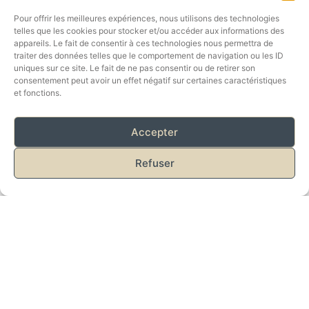
Pour offrir les meilleures expériences, nous utilisons des technologies
SE SENT
telles que les cookies pour stocker et/ou accéder aux informations des
appareils. Le fait de consentir à ces technologies nous permettra de
traiter des données telles que le comportement de navigation ou les ID
Version à partager, choisissez votre chambre et profitez
uniques sur ce site. Le fait de ne pas consentir ou de retirer son
librement des espaces communs : salon et patio pour la
consentement peut avoir un effet négatif sur certaines caractéristiques
et fonctions.
détente, salle à manger et cuisine tout équipée pour les
repas. Les petits déjeuners sont servis sur demande en
supplément.
Accepter
Choisir ma chambre
Refuser
Version à privatiser, la Maison Caju est à vous le temps de
votre séjour. Vous avez les clés, vous êtes chez vous.
Jusqu’à 14 personnes
Vérifier les disponibilités